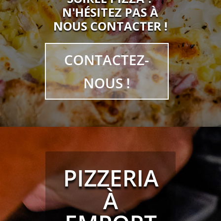
N'HÉSITEZ PAS À
NOUS CONTACTER !
CONTACTEZ-
NOUS !
PIZZERIA
À