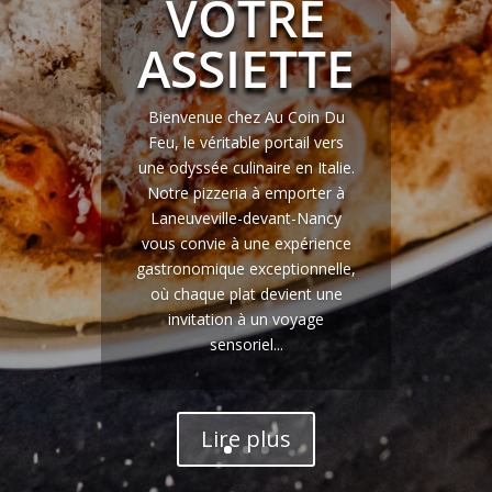
VOTRE
ASSIETTE
Bienvenue chez Au Coin Du
Feu, le véritable portail vers
une odyssée culinaire en Italie.
Notre pizzeria à emporter à
Laneuveville-devant-Nancy
vous convie à une expérience
gastronomique exceptionnelle,
où chaque plat devient une
invitation à un voyage
sensoriel...
Lire plus