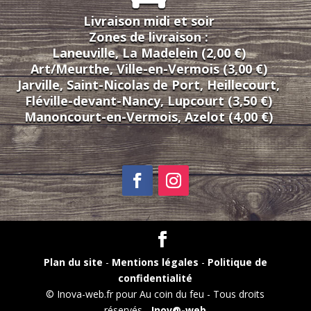
Livraison midi et soir
Zones de livraison :
Laneuville, La Madelein (2,00 €)
Art/Meurthe, Ville-en-Vermois (3,00 €)
Jarville, Saint-Nicolas de Port, Heillecourt,
Fléville-devant-Nancy, Lupcourt (3,50 €)
Manoncourt-en-Vermois, Azelot (4,00 €)
Plan du site
-
Mentions légales
-
Politique de
confidentialité
© Inova-web.fr pour Au coin du feu - Tous droits
réservés -
Inov@-web