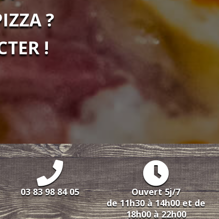
IZZA ?
TER !
03 83 98 84 05
Ouvert 5j/7
de 11h30 à 14h00 et de
18h00 à 22h00