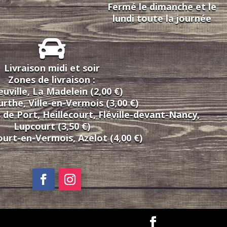
Fermé le dimanche et le
lundi toute la journée
Livraison midi et soir
Zones de livraison :
uville, La Madelein (2,00 €)
rthe, Ville-en-Vermois (3,00 €)
s de Port, Heillecourt, Fléville-devant-Nancy,
Lupcourt (3,50 €)
rt-en-Vermois, Azelot (4,00 €)