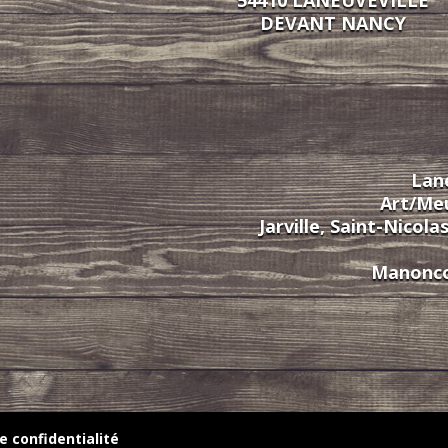
54410 LANEUVEVILLE
DEVANT NANCY
Lane
Art/Meu
Jarville, Saint-Nicola
Manoncou
e confidentialité