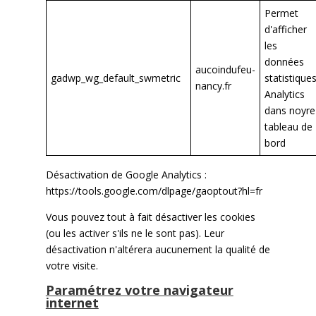
Permet
d'afficher
les
données
aucoindufeu-
gadwp_wg_default_swmetric
statistique
nancy.fr
Analytics
dans noyre
tableau de
bord
Désactivation de Google Analytics :
https://tools.google.com/dlpage/gaoptout?hl=fr
Vous pouvez tout à fait désactiver les cookies
(ou les activer s'ils ne le sont pas). Leur
désactivation n'altérera aucunement la qualité de
votre visite.
Paramétrez votre navigateur
internet