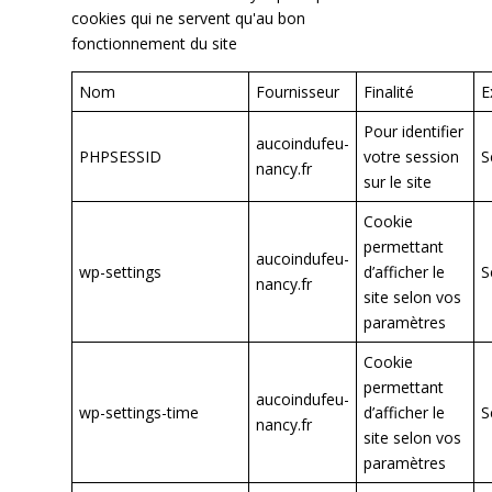
cookies qui ne servent qu'au bon
fonctionnement du site
Nom
Fournisseur
Finalité
E
Pour identifier
aucoindufeu-
PHPSESSID
votre session
S
nancy.fr
sur le site
Cookie
permettant
aucoindufeu-
wp-settings
d’afficher le
S
nancy.fr
site selon vos
paramètres
Cookie
permettant
aucoindufeu-
wp-settings-time
d’afficher le
S
nancy.fr
site selon vos
paramètres