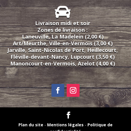
Livraison midi et soir
Zones de livraison :
Laneuville, La Madelein (2,00 €)
Art/Meurthe, Ville-en-Vermois (3,00 €)
Jarville, Saint-Nicolas de Port, Heillecourt,
Fléville-devant-Nancy, Lupcourt (3,50 €)
Manoncourt-en-Vermois, Azelot (4,00 €)
Plan du site
-
Mentions légales
-
Politique de