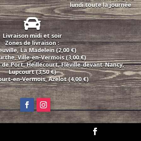
lundi toute la journée
Livraison midi et soir
Zones de livraison :
uville, La Madelein (2,00 €)
rthe, Ville-en-Vermois (3,00 €)
s de Port, Heillecourt, Fléville-devant-Nancy,
Lupcourt (3,50 €)
rt-en-Vermois, Azelot (4,00 €)