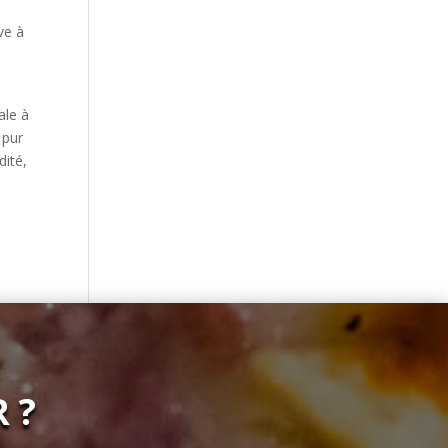
ve à
ale à
 pur
ité,
 ?