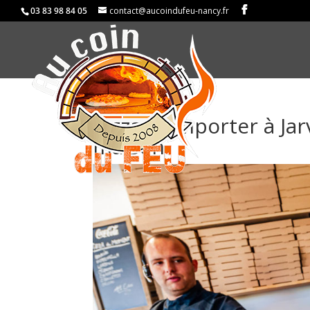
03 83 98 84 05
contact@aucoindufeu-nancy.fr
Pizza à emporter à Jarv
maison