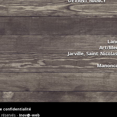
DEVANT NANCY
Lane
Art/Meu
Jarville, Saint-Nicola
Manoncou
e confidentialité
s réservés -
Inov@-web