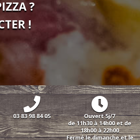
IZZA ?
TER !
03 83 98 84 05
Ouvert 5j/7
de 11h30 à 14h00 et de
18h00 à 22h00
Fermé le dimanche et le